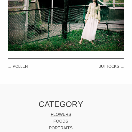
←
POLLEN
BUTTOCKS
→
投稿ナビゲーション
CATEGORY
FLOWERS
FOODS
PORTRAITS